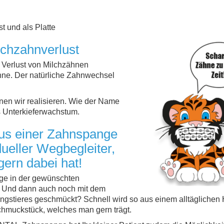
t und als Platte
lchzahnverlust
n Verlust von Milchzähnen
ne. Der natürliche Zahnwechsel
en wir realisieren. Wie der Name
as Unterkieferwachstum.
us einer Zahnspange
dueller Wegbegleiter,
ern dabei hat!
e in der gewünschten
? Und dann auch noch mit dem
ingstieres geschmückt? Schnell wird so aus einem alltäglichen H
chmuckstück, welches man gern trägt.