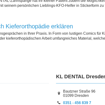
TAL-Zahnspange hat Ihr kleiner Patient zudem die Möglichkeit
t seinem persönlichen Lieblings-KFO-Helfer in Stickerform zu
h Kieferorthopädie erklären
sgesprächen in Ihrer Praxis. In Form von lustigen Comics für K
 jeder kieferorthopädischen Arbeit umfangreiches Material, welc
KL DENTAL Dresde
Bautzner Straße
96
01099
Dresden
0351 - 456 839 7