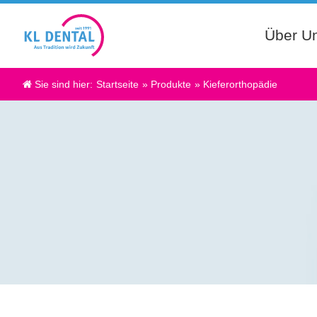
Über U
Sie sind hier:
Startseite
»
Produkte
»
Kieferorthopädie