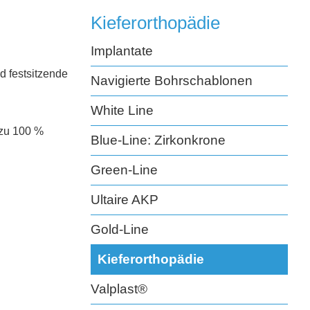
Kieferorthopädie
Implantate
d festsitzende
Navigierte Bohrschablonen
White Line
 zu 100 %
Blue-Line: Zirkonkrone
Green-Line
Ultaire AKP
Gold-Line
Kieferorthopädie
Valplast®